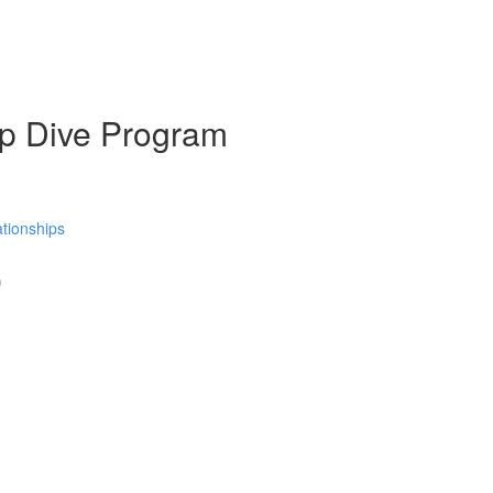
ep Dive Program
tionships
)